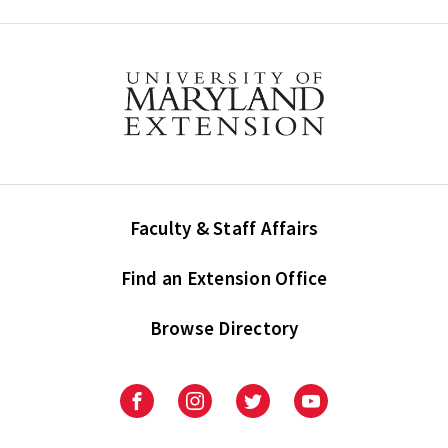
Faculty & Staff Affairs
Find an Extension Office
Browse Directory
University
University
University
University
of
of
of
of
Maryland
Maryland
Maryland
Maryland