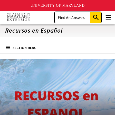
UNIVERSITY OF MARYLAND
Skip
Search
to
Submit
Men
main
Search
content
Recursos en Español
SECTION MENU